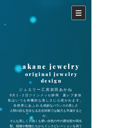
akane jewelry
original jewelry
design
​ジュエリー工房岩田あかね
8月１‐２日ツインメッセ静岡 夏レプ参加
私
は
いつも有機的な美しさに心惹かれます。
自然界にあふれる
絶妙なバランスの美しさ
人間の顔も完全なる左右対称では魅力も半減すると
か。
そんな美しく力強くも儚い自然の中の爬虫類や両生
類、植物や動物たちからインスピレーションを得て